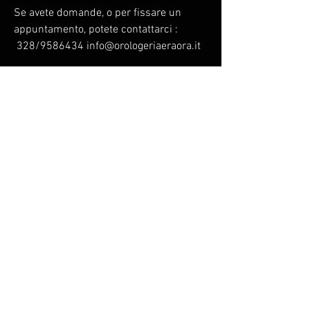
Se avete domande, o per fissare un
appuntamento, potete contattarci :
328/9586434 info@orologeriaeraora.it
Ti Consigliamo Anche