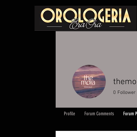
themo
0
Follower
Profile
Forum Comments
Forum P